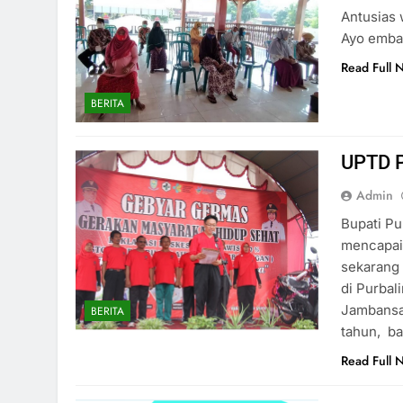
Antusias 
Ayo emba
Read Full 
BERITA
UPTD 
Admin
Bupati Pu
mencapai 
sekarang 
di Purbal
Jambansas
BERITA
tahun, b
Read Full 