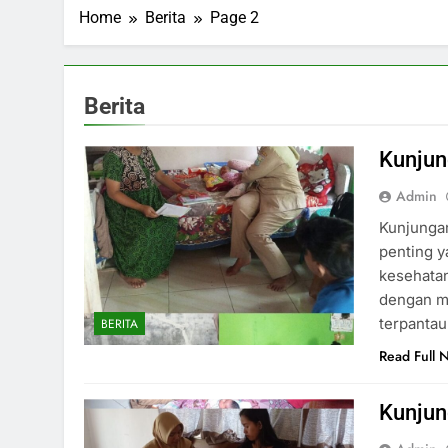
Home
Berita
Page 2
Berita
Kunjun
Admin
Kunjunga
penting y
kesehatan
dengan m
terpantau
BERITA
Read Full 
Kunjun