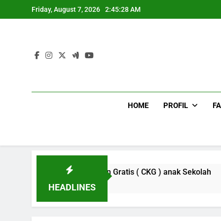
Skip
Friday, August 7, 2026
2:45:28 AM
to
content
HOME
PROFIL
FA
Cek Kesehtan Gratis ( CKG ) anak Sekolah
10 Months Ago
HEADLINES