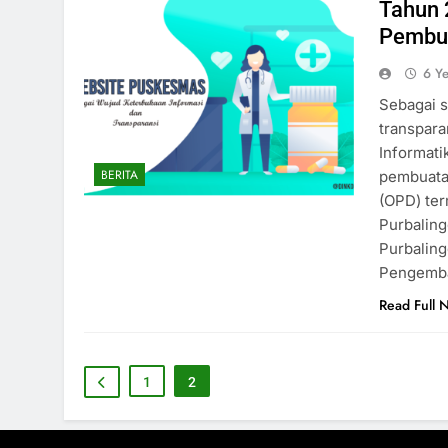
Tahun 
Pembua
6 Y
Sebagai s
transpar
Informati
BERITA
pembuatan
(OPD) te
Purbaling
Purbaling
Pengemba
Read Full 
1
2