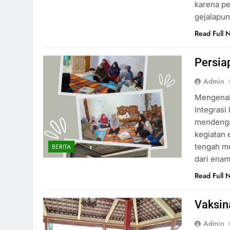
karena pe
gejalapu
Read Full 
Persia
Admin
Mengenal 
Integrasi
mendengan
kegiatan 
tengah me
BERITA
dari enam
Read Full 
Vaksin
Admin