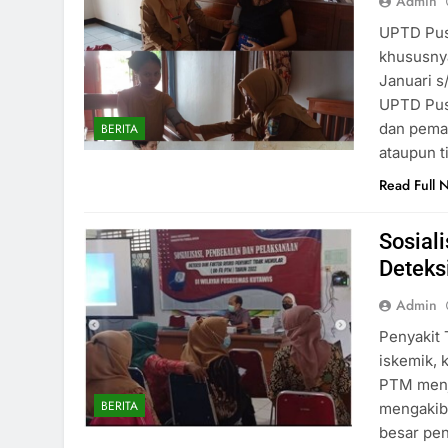
Admin
UPTD Pus
khususnya
Januari s
UPTD Pus
dan peman
BERITA
ataupun t
Read Full 
Sosial
Deteksi
Admin
Penyakit 
iskemik, 
PTM menj
BERITA
mengakib
besar pe