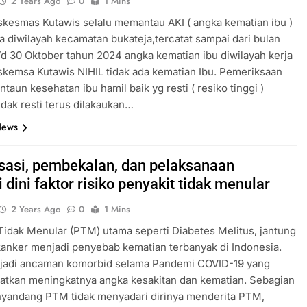
2 Years Ago
0
1 Mins
kesmas Kutawis selalu memantau AKI ( angka kematian ibu )
 diwilayah kecamatan bukateja,tercatat sampai dari bulan
/d 30 Oktober tahun 2024 angka kematian ibu diwilayah kerja
kemsa Kutawis NIHIL tidak ada kematian Ibu. Pemeriksaan
taun kesehatan ibu hamil baik yg resti ( resiko tinggi )
idak resti terus dilakaukan…
News
isasi, pembekalan, dan pelaksanaan
 dini faktor risiko penyakit tidak menular
2 Years Ago
0
1 Mins
Tidak Menular (PTM) utama seperti Diabetes Melitus, jantung
kanker menjadi penyebab kematian terbanyak di Indonesia.
adi ancaman komorbid selama Pandemi COVID-19 yang
atkan meningkatnya angka kesakitan dan kematian. Sebagian
nyandang PTM tidak menyadari dirinya menderita PTM,